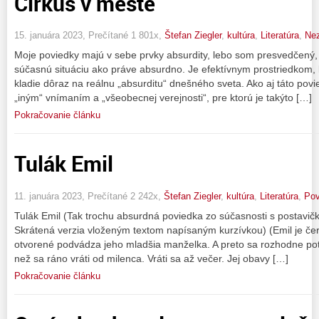
Cirkus v meste
15. januára 2023, Prečítané 1 801x,
Štefan Ziegler
,
kultúra
,
Literatúra
,
Ne
Moje poviedky majú v sebe prvky absurdity, lebo som presvedčený, 
súčasnú situáciu ako práve absurdno. Je efektívnym prostriedkom, k
kladie dôraz na reálnu „absurditu“ dnešného sveta. Ako aj táto povi
„iným“ vnímaním a „všeobecnej verejnosti“, pre ktorú je takýto […]
Pokračovanie článku
Tulák Emil
11. januára 2023, Prečítané 2 242x,
Štefan Ziegler
,
kultúra
,
Literatúra
,
Pov
Tulák Emil (Tak trochu absurdná poviedka zo súčasnosti s postavičk
Skrátená verzia vloženým textom napísaným kurzívkou) (Emil je če
otvorené podvádza jeho mladšia manželka. A preto sa rozhodne pot
než sa ráno vráti od milenca. Vráti sa až večer. Jej obavy […]
Pokračovanie článku