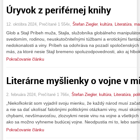
Úryvok z periférnej knihy
12. októbra 2024, Prečítané 1 554x,
Štefan Ziegler
,
kultúra
,
Literatúra
,
ma
Glob a Stajl Príbeh muža, Stajla, služobníka globálneho manipulátora
svedomím, rodinou, neuskutočniteľnými túžbami a erotickými fantá
nedokonalosti a viny. Príbeh sa odohráva na pozadí spoločenských
más, za ktoré nesie Stajl bremeno spoluzodpovednosti, ako aj hlb
Pokračovanie článku
Literárne myšlienky o vojne v mi
2. februára 2024, Prečítané 1 766x,
Štefan Ziegler
,
kultúra
,
Literatúra
,
poli
„Niekoľkokrát som vyjadril svoju mienku, že každý národ musí začať
a nie sa dať ukolísať falošnými politickými otázkami viny, musí skú
chybami, nevšímavosťou, zlozvykmi nesie vinu na vojne a všetkých b
ako sa možno vyhneme budúcej vojne. Neodpustia mi to, lebo sami
Pokračovanie článku