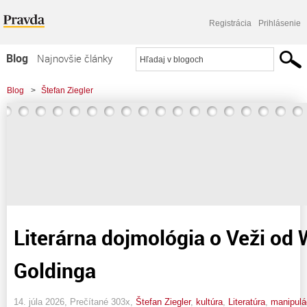
Registrácia
Prihlásenie
Blog
Najnovšie články
Najčítanejšie články
Blog
>
Štefan Ziegler
Najkomentovanejšie články
Zoznam blogov
Komerčné blogy
Literárna dojmológia o Veži od 
Goldinga
14. júla 2026, Prečítané 303x,
Štefan Ziegler
,
kultúra
,
Literatúra
,
manipulá