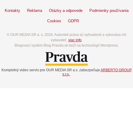
Kontakty
Reklama
Otázky a odpovede
Podmienky používania
Cookies
GDPR
© OUR MEDIA SR a. s. 2026. Autorské práva sú vyhradené a vykonáva ich
vydavateľ,
viac info
.
Blogovací systém Blog.Pravda.sk beží na technológií Wordpress.
Kompletný video servis pre OUR MEDIA SR a.s. zabezpečuje
ARBERTO GROUP
s.r.o.
.