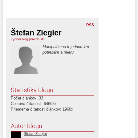
RSS
Štefan Ziegler
vychor.blog.pravda.sk
Manipuláciou k jednotným
potrebám a mieru
Štatistiky blogu
Počet článkov: 33
Celková čítanosť: 64693x
Priemerná čítanosť článkov: 1960x
Autor blogu
Štefan Ziegler