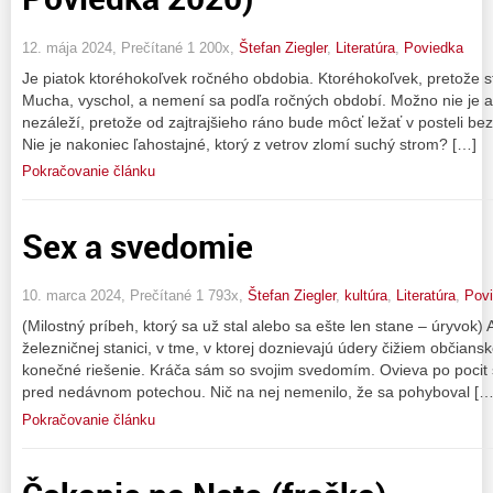
12. mája 2024, Prečítané 1 200x,
Štefan Ziegler
,
Literatúra
,
Poviedka
Je piatok ktoréhokoľvek ročného obdobia. Ktoréhokoľvek, pretože s
Mucha, vyschol, a nemení sa podľa ročných období. Možno nie je ani
nezáleží, pretože od zajtrajšieho ráno bude môcť ležať v posteli bez
Nie je nakoniec ľahostajné, ktorý z vetrov zlomí suchý strom? […]
Pokračovanie článku
Sex a svedomie
10. marca 2024, Prečítané 1 793x,
Štefan Ziegler
,
kultúra
,
Literatúra
,
Pov
(Milostný príbeh, ktorý sa už stal alebo sa ešte len stane – úryvok
železničnej stanici, v tme, v ktorej doznievajú údery čižiem občiansk
konečné riešenie. Kráča sám so svojim svedomím. Ovieva po pocit
pred nedávnom potechou. Nič na nej nemenilo, že sa pohyboval […
Pokračovanie článku