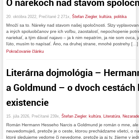
O nárekoch nad stavom spoločn
20. októbra 2022, Prečítané 2 271x,
Štefan Ziegler
,
kultúra
,
politika
Množí sa to. Náreky nad stavom našej spoločnosti. Slzy vyplavova
a iných spoluobčanov pre ich voľbu, zaostalosť, nepochopenie potr
nariekať, a tým dávať najavo – ja k nim nepatrím, ja nie som ovca, j
ľúto, musím to napísať. Áno, na druhej strane, mnohé postrehy […]
Pokračovanie článku
Literárna dojmológia – Herman
a Goldmund – o dvoch cestách 
existencie
15. júla 2026, Prečítané 239x,
Štefan Ziegler
,
kultúra
,
Literatúra
,
Nezarad
Román Hermann Hesseho Narcis a Goldmund je román o mne, ale aj
neuvedomuješ, pretože je o ceste, ktorou prechádzame všetci, o naše
ktoré sledujeme vedome či nevedome, pretože ja aj ty, žijeme v jed