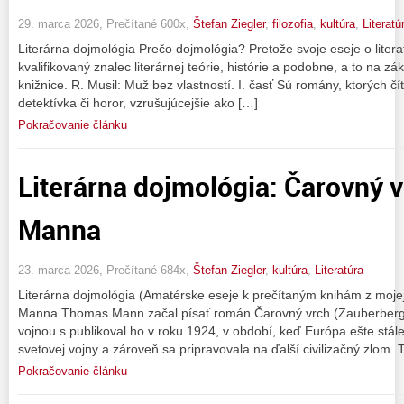
29. marca 2026, Prečítané 600x,
Štefan Ziegler
,
filozofia
,
kultúra
,
Literatú
Literárna dojmológia Prečo dojmológia? Pretože svoje eseje o litera
kvalifikovaný znalec literárnej teórie, histórie a podobne, a to na z
knižnice. R. Musil: Muž bez vlastností. I. časť Sú romány, ktorých čí
detektívka či horor, vzrušujúcejšie ako […]
Pokračovanie článku
Literárna dojmológia: Čarovný
Manna
23. marca 2026, Prečítané 684x,
Štefan Ziegler
,
kultúra
,
Literatúra
Literárna dojmológia (Amatérske eseje k prečítaným knihám z moje
Manna Thomas Mann začal písať román Čarovný vrch (Zauberberg)
vojnou s publikoval ho v roku 1924, v období, keď Európa ešte stál
svetovej vojny a zároveň sa pripravovala na ďalší civilizačný zlom. 
Pokračovanie článku