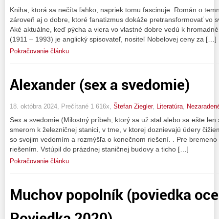
Kniha, ktorá sa nečíta ľahko, napriek tomu fascinuje. Román o tem
zároveň aj o dobre, ktoré fanatizmus dokáže pretransformovať vo s
Aké aktuálne, keď pýcha a viera vo vlastné dobre vedú k hromadné
(1911 – 1993) je anglický spisovateľ, nositeľ Nobelovej ceny za […]
Pokračovanie článku
Alexander (sex a svedomie)
18. októbra 2024, Prečítané 1 616x,
Štefan Ziegler
,
Literatúra
,
Nezaraden
Sex a svedomie (Milostný príbeh, ktorý sa už stal alebo sa ešte len
smerom k železničnej stanici, v tme, v ktorej doznievajú údery čiži
so svojim vedomím a rozmýšľa o konečnom riešení. . Pre bremeno 
riešením. Vstúpil do prázdnej staničnej budovy a ticho […]
Pokračovanie článku
Muchov popolník (poviedka oce
Poviedka 2020)