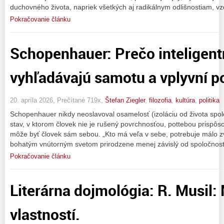
duchovného života, napriek všetkých aj radikálnym odlišnostiam, vz
Pokračovanie článku
Schopenhauer: Prečo inteligentn
vyhľadávajú samotu a vplyvní p
20. apríla 2026, Prečítané 719x,
Štefan Ziegler
,
filozofia
,
kultúra
,
politika
Schopenhauer nikdy neoslavoval osamelosť (izoláciu od života spol
stav, v ktorom človek nie je rušený povrchnosťou, pottebou prispô
môže byť človek sám sebou. „Kto má veľa v sebe, potrebuje málo z
bohatým vnútorným svetom prirodzene menej závislý od spoločnost
Pokračovanie článku
Literárna dojmológia: R. Musil:
vlastností.