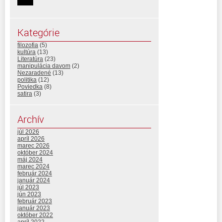
Kategórie
filozofia
(5)
kultúra
(13)
Literatúra
(23)
manipulácia davom
(2)
Nezaradené
(13)
politika
(12)
Poviedka
(8)
satira
(3)
Archív
júl 2026
apríl 2026
marec 2026
október 2024
máj 2024
marec 2024
február 2024
január 2024
júl 2023
jún 2023
február 2023
január 2023
október 2022
apríl 2022