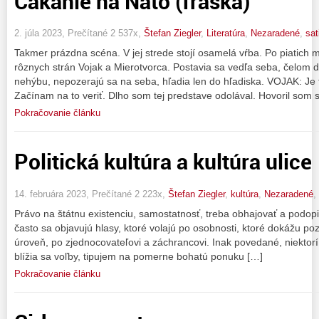
Čakanie na Nato (fraška)
2. júla 2023, Prečítané 2 537x,
Štefan Ziegler
,
Literatúra
,
Nezaradené
,
sat
Takmer prázdna scéna. V jej strede stojí osamelá vŕba. Po piatich 
rôznych strán Vojak a Mierotvorca. Postavia sa vedľa seba, čelom 
nehýbu, nepozerajú sa na seba, hľadia len do hľadiska. VOJAK: 
Začínam na to veriť. Dlho som tej predstave odolával. Hovoril som s
Pokračovanie článku
Politická kultúra a kultúra ulice
14. februára 2023, Prečítané 2 223x,
Štefan Ziegler
,
kultúra
,
Nezaradené
,
Právo na štátnu existenciu, samostatnosť, treba obhajovať a podop
často sa objavujú hlasy, ktoré volajú po osobnosti, ktoré dokážu poz
úroveň, po zjednocovateľovi a záchrancovi. Inak povedané, niektorí
blížia sa voľby, tipujem na pomerne bohatú ponuku […]
Pokračovanie článku