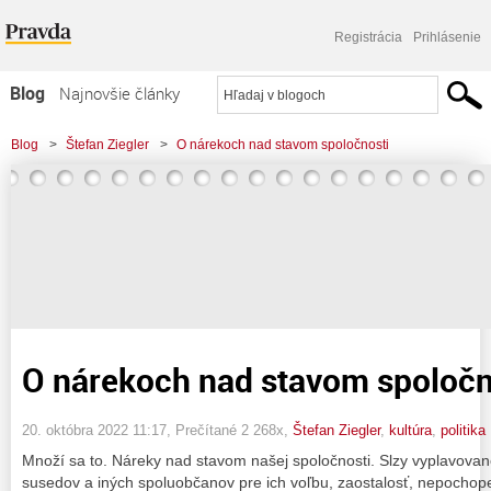
Registrácia
Prihlásenie
Blog
Najnovšie články
Najčítanejšie články
Blog
>
Štefan Ziegler
>
O nárekoch nad stavom spoločnosti
Najkomentovanejšie články
Zoznam blogov
Komerčné blogy
O nárekoch nad stavom spoločn
20. októbra 2022 11:17
, Prečítané 2 268x,
Štefan Ziegler
,
kultúra
,
politika
Množí sa to. Náreky nad stavom našej spoločnosti. Slzy vyplavovan
susedov a iných spoluobčanov pre ich voľbu, zaostalosť, nepochopen