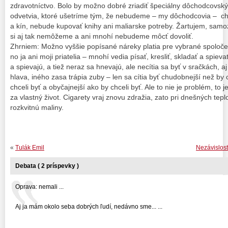
zdravotníctvo. Bolo by možno dobré zriadiť špeciálny dôchodcovský
odvetvia, ktoré ušetríme tým, že nebudeme – my dôchodcovia – chod
a kín, nebude kupovať knihy ani maliarske potreby. Žartujem, sam
si aj tak nemôžeme a ani mnohí nebudeme môcť dovoliť.
Zhrniem: Možno vyššie popísané náreky platia pre vybrané spoločensk
no ja ani moji priatelia – mnohí vedia písať, kresliť, skladať a spievať
a spievajú, a tiež neraz sa hnevajú, ale necítia sa byť v sračkách, a
hlava, iného zasa trápia zuby – len sa cítia byť chudobnejší než by 
chceli byť a obyčajnejší ako by chceli byť. Ale to nie je problém, to
za vlastný život. Cigarety vraj znovu zdražia, zato pri dnešných tep
rozkvitnú maliny.
«
Tulák Emil
Nezávislos
Debata ( 2 príspevky )
Oprava: nemali ...
Aj ja mám okolo seba dobrých ľudí, nedávno sme... ...