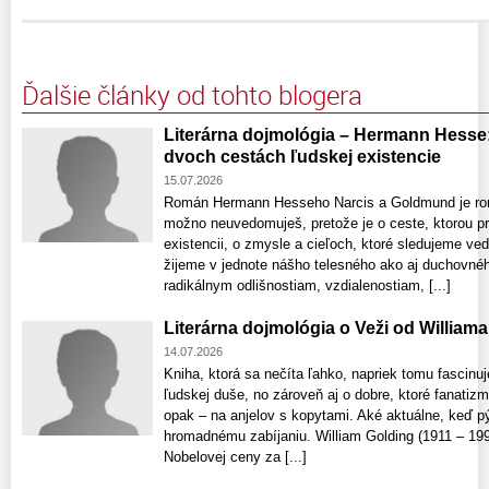
Ďalšie články od tohto blogera
Literárna dojmológia – Hermann Hesse
dvoch cestách ľudskej existencie
15.07.2026
Román Hermann Hesseho Narcis a Goldmund je román
možno neuvedomuješ, pretože je o ceste, ktorou p
existencii, o zmysle a cieľoch, ktoré sledujeme ve
žijeme v jednote nášho telesného ako aj duchovnéh
radikálnym odlišnostiam, vzdialenostiam, [...]
Literárna dojmológia o Veži od William
14.07.2026
Kniha, ktorá sa nečíta ľahko, napriek tomu fascin
ľudskej duše, no zároveň aj o dobre, ktoré fanati
opak – na anjelov s kopytami. Aké aktuálne, keď p
hromadnému zabíjaniu. William Golding (1911 – 1993
Nobelovej ceny za [...]