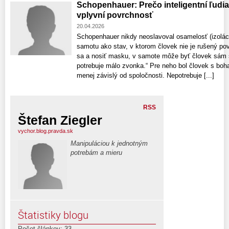
Schopenhauer: Prečo inteligentní ľudi
vplyvní povrchnosť
20.04.2026
Schopenhauer nikdy neoslavoval osamelosť (izoláci
samotu ako stav, v ktorom človek nie je rušený po
sa a nosiť masku, v samote môže byť človek sám 
potrebuje málo zvonka.“ Pre neho bol človek s bo
menej závislý od spoločnosti. Nepotrebuje [...]
RSS
Štefan Ziegler
vychor.blog.pravda.sk
Manipuláciou k jednotným
potrebám a mieru
Štatistiky blogu
Počet článkov: 33