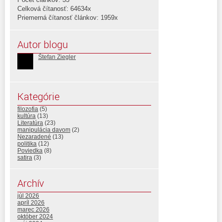
Celková čítanosť: 64634x
Priemerná čítanosť článkov: 1959x
Autor blogu
Štefan Ziegler
Kategórie
filozofia
(5)
kultúra
(13)
Literatúra
(23)
manipulácia davom
(2)
Nezaradené
(13)
politika
(12)
Poviedka
(8)
satira
(3)
Archív
júl 2026
apríl 2026
marec 2026
október 2024