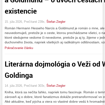
existencie
15. júla 2026, Prečítané 239x,
Štefan Ziegler
Román Hermann Hesseho Narcis a Goldmund je román o mne, ale aj
neuvedomuješ, pretože je o ceste, ktorou prechádzame všetci, o naše
ktoré sledujeme vedome či nevedome, pretože ja aj ty, žijeme v jed
duchovného života, napriek všetkých aj radikálnym odlišnostiam, vz
Pokračovanie článku
Literárna dojmológia o Veži od 
Goldinga
14. júla 2026, Prečítané 303x,
Štefan Ziegler
Kniha, ktorá sa nečíta ľahko, napriek tomu fascinuje. Román o tem
zároveň aj o dobre, ktoré fanatizmus dokáže pretransformovať vo s
Aké aktuálne, keď pýcha a viera vo vlastné dobre vedú k hromadné