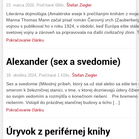
23. marca 2026, Prečítané 684x,
Štefan Ziegler
Literárna dojmológia (Amatérske eseje k prečítaným knihám z moje
Manna Thomas Mann začal písať román Čarovný vrch (Zauberberg)
vojnou s publikoval ho v roku 1924, v období, keď Európa ešte stál
svetovej vojny a zároveň sa pripravovala na ďalší civilizačný zlom. 
Pokračovanie článku
Alexander (sex a svedomie)
18. októbra 2024, Prečítané 1 616x,
Štefan Ziegler
Sex a svedomie (Milostný príbeh, ktorý sa už stal alebo sa ešte len
smerom k železničnej stanici, v tme, v ktorej doznievajú údery čiži
so svojim vedomím a rozmýšľa o konečnom riešení. . Pre bremeno 
riešením. Vstúpil do prázdnej staničnej budovy a ticho […]
Pokračovanie článku
Úryvok z periférnej knihy