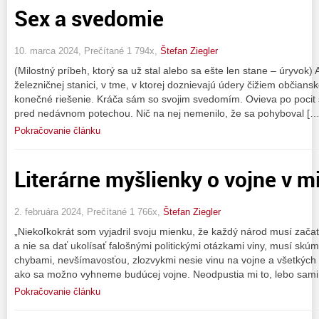
Sex a svedomie
10. marca 2024, Prečítané 1 794x,
Štefan Ziegler
(Milostný príbeh, ktorý sa už stal alebo sa ešte len stane – úryvok
železničnej stanici, v tme, v ktorej doznievajú údery čižiem občiansk
konečné riešenie. Kráča sám so svojim svedomím. Ovieva po pocit
pred nedávnom potechou. Nič na nej nemenilo, že sa pohyboval […
Pokračovanie článku
Literárne myšlienky o vojne v mi
2. februára 2024, Prečítané 1 766x,
Štefan Ziegler
„Niekoľkokrát som vyjadril svoju mienku, že každý národ musí začať
a nie sa dať ukolísať falošnými politickými otázkami viny, musí skú
chybami, nevšímavosťou, zlozvykmi nesie vinu na vojne a všetkých b
ako sa možno vyhneme budúcej vojne. Neodpustia mi to, lebo sami
Pokračovanie článku