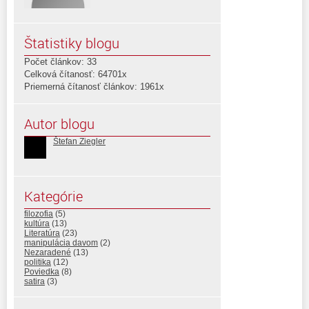
Štatistiky blogu
Počet článkov: 33
Celková čítanosť: 64701x
Priemerná čítanosť článkov: 1961x
Autor blogu
Štefan Ziegler
Kategórie
filozofia
(5)
kultúra
(13)
Literatúra
(23)
manipulácia davom
(2)
Nezaradené
(13)
politika
(12)
Poviedka
(8)
satira
(3)