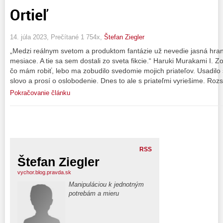
Ortieľ
14. júla 2023, Prečítané 1 754x,
Štefan Ziegler
„Medzi reálnym svetom a produktom fantázie už nevedie jasná hran
mesiace. A tie sa sem dostali zo sveta fikcie.“ Haruki Murakami I. 
čo mám robiť, lebo ma zobudilo svedomie mojich priateľov. Usadilo
slovo a prosí o oslobodenie. Dnes to ale s priateľmi vyriešime. Ro
Pokračovanie článku
RSS
Štefan Ziegler
vychor.blog.pravda.sk
Manipuláciou k jednotným
potrebám a mieru