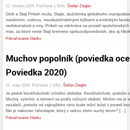
12. októbra 2024, Prečítané 1 554x,
Štefan Ziegler
Glob a Stajl Príbeh muža, Stajla, služobníka globálneho manipulátora
svedomím, rodinou, neuskutočniteľnými túžbami a erotickými fantá
nedokonalosti a viny. Príbeh sa odohráva na pozadí spoločenských
más, za ktoré nesie Stajl bremeno spoluzodpovednosti, ako aj hlb
Pokračovanie článku
Muchov popolník (poviedka oce
Poviedka 2020)
12. mája 2024, Prečítané 1 200x,
Štefan Ziegler
Je piatok ktoréhokoľvek ročného obdobia. Ktoréhokoľvek, pretože s
Mucha, vyschol, a nemení sa podľa ročných období. Možno nie je ani
nezáleží, pretože od zajtrajšieho ráno bude môcť ležať v posteli bez
Nie je nakoniec ľahostajné, ktorý z vetrov zlomí suchý strom? […]
Pokračovanie článku