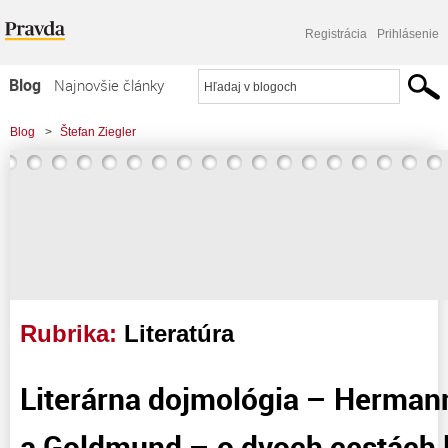
Registrácia
Prihlásenie
Blog
Najnovšie články
Najčítanejšie články
Blog
>
Štefan Ziegler
Najkomentovanejšie články
Zoznam blogov
Komerčné blogy
Rubrika:
Literatúra
Literárna dojmológia – Herman
a Goldmund – o dvoch cestách 