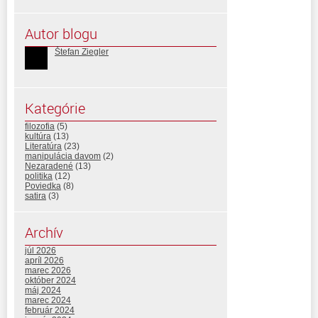
Autor blogu
Štefan Ziegler
Kategórie
filozofia
(5)
kultúra
(13)
Literatúra
(23)
manipulácia davom
(2)
Nezaradené
(13)
politika
(12)
Poviedka
(8)
satira
(3)
Archív
júl 2026
apríl 2026
marec 2026
október 2024
máj 2024
marec 2024
február 2024