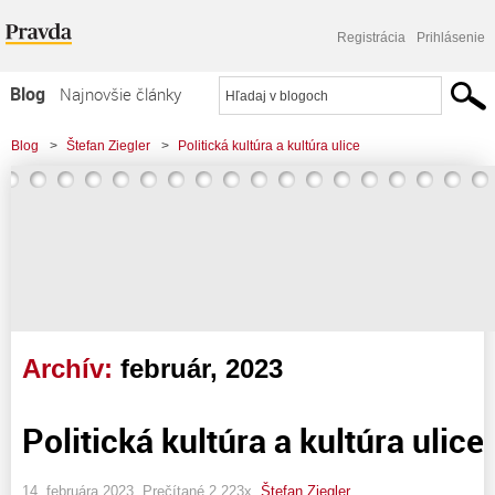
Registrácia
Prihlásenie
Blog
Najnovšie články
Najčítanejšie články
Blog
>
Štefan Ziegler
>
Politická kultúra a kultúra ulice
Najkomentovanejšie články
Zoznam blogov
Komerčné blogy
Archív:
február, 2023
Politická kultúra a kultúra ulice
14. februára 2023, Prečítané 2 223x,
Štefan Ziegler