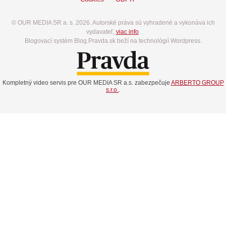
© OUR MEDIA SR a. s. 2026. Autorské práva sú vyhradené a vykonáva ich
vydavateľ,
viac info
.
Blogovací systém Blog.Pravda.sk beží na technológií Wordpress.
Kompletný video servis pre OUR MEDIA SR a.s. zabezpečuje
ARBERTO GROUP
s.r.o.
.