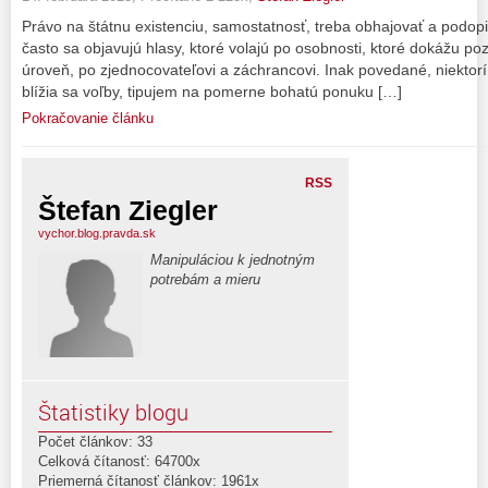
Právo na štátnu existenciu, samostatnosť, treba obhajovať a podop
často sa objavujú hlasy, ktoré volajú po osobnosti, ktoré dokážu poz
úroveň, po zjednocovateľovi a záchrancovi. Inak povedané, niektorí
blížia sa voľby, tipujem na pomerne bohatú ponuku […]
Pokračovanie článku
RSS
Štefan Ziegler
vychor.blog.pravda.sk
Manipuláciou k jednotným
potrebám a mieru
Štatistiky blogu
Počet článkov: 33
Celková čítanosť: 64700x
Priemerná čítanosť článkov: 1961x